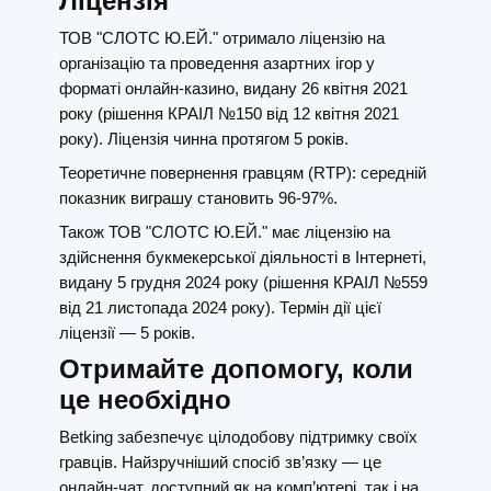
Ліцензія
ТОВ "СЛОТС Ю.ЕЙ." отримало ліцензію на
організацію та проведення азартних ігор у
форматі онлайн-казино, видану 26 квітня 2021
року (рішення КРАІЛ №150 від 12 квітня 2021
року). Ліцензія чинна протягом 5 років.
Теоретичне повернення гравцям (RTP): середній
показник виграшу становить 96-97%.
Також ТОВ "СЛОТС Ю.ЕЙ." має ліцензію на
здійснення букмекерської діяльності в Інтернеті,
видану 5 грудня 2024 року (рішення КРАІЛ №559
від 21 листопада 2024 року). Термін дії цієї
ліцензії — 5 років.
Отримайте допомогу, коли
це необхідно
Betking забезпечує цілодобову підтримку своїх
гравців. Найзручніший спосіб зв’язку — це
онлайн-чат, доступний як на комп’ютері, так і на