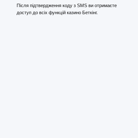
Після підтвердження коду з SMS ви отримаєте
доступ до всіх функцій казино Беткінг.