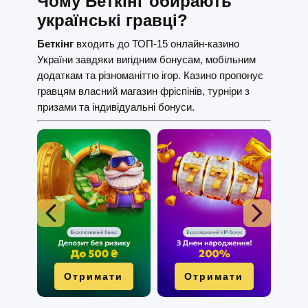
Чому Беткінг обирають
українські гравці?
Беткінг
входить до ТОП-15 онлайн-казино
України завдяки вигідним бонусам, мобільним
додаткам та різноманіттю ігор. Казино пропонує
гравцям власний магазин фріспінів, турніри з
призами та індивідуальні бонуси.
Отримати
Отримати