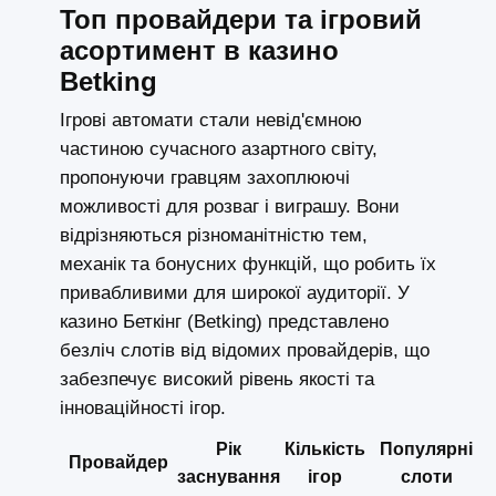
Топ провайдери та ігровий
асортимент в казино
Betking
Ігрові автомати стали невід'ємною
частиною сучасного азартного світу,
пропонуючи гравцям захоплюючі
можливості для розваг і виграшу. Вони
відрізняються різноманітністю тем,
механік та бонусних функцій, що робить їх
привабливими для широкої аудиторії. У
казино Беткінг (Betking) представлено
безліч слотів від відомих провайдерів, що
забезпечує високий рівень якості та
інноваційності ігор.
Рік
Кількість
Популярні
Провайдер
заснування
ігор
слоти