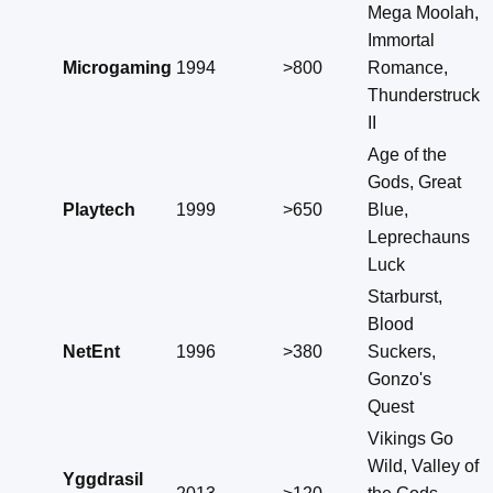
Mega Moolah,
Immortal
Microgaming
1994
>800
Romance,
Thunderstruck
II
Age of the
Gods, Great
Playtech
1999
>650
Blue,
Leprechauns
Luck
Starburst,
Blood
NetEnt
1996
>380
Suckers,
Gonzo's
Quest
Vikings Go
Wild, Valley of
Yggdrasil