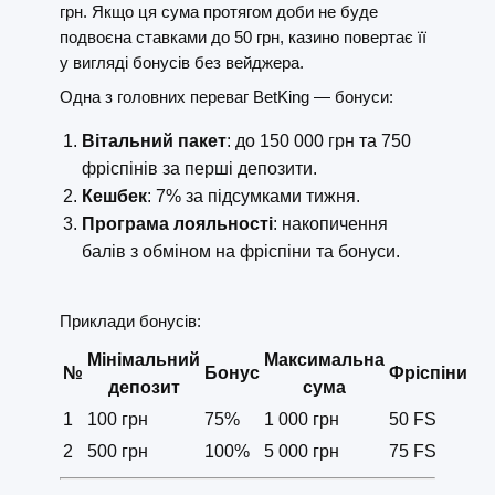
грн. Якщо ця сума протягом доби не буде
подвоєна ставками до 50 грн, казино повертає її
у вигляді бонусів без вейджера.
Одна з головних переваг BetKing — бонуси:
Вітальний пакет
: до 150 000 грн та 750
фріспінів за перші депозити.
Кешбек
: 7% за підсумками тижня.
Програма лояльності
: накопичення
балів з обміном на фріспіни та бонуси.
Приклади бонусів:
Мінімальний
Максимальна
№
Бонус
Фріспіни
депозит
сума
1
100 грн
75%
1 000 грн
50 FS
2
500 грн
100%
5 000 грн
75 FS