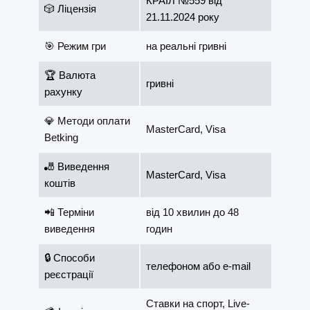
КРАЇЛ №559 від
🎲 Ліцензія
21.11.2024 року
🎯 Режим гри
на реальні гривні
🏆 Валюта
гривні
рахунку
💎 Методи оплати
MasterCard, Visa
Betking
🎳 Виведення
MasterCard, Visa
коштів
📲 Терміни
від 10 хвилин до 48
виведення
годин
🔒 Способи
телефоном або e-mail
реєстрації
Ставки на спорт, Live-